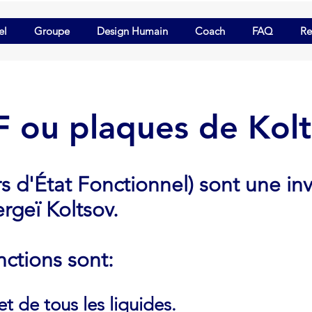
el
Groupe
Design Humain
Coach
FAQ
Re
 ou plaques de Kol
s d'État Fonctionnel) sont une in
ergeï Koltsov.
nctions sont:
t de tous les liquides.