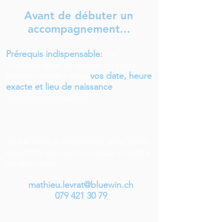
Avant de débuter un
accompagnement...
Prérequis indispensable:
me
communiquer en amont de notre
premier rendez-vous
vos date, heure
exacte et lieu de naissance
.
Séances individuelles
en cabinet à
Lausanne ou en ligne.
Coaching et enseignement en
groupe en ligne.
Je me tiens à disposition pour toute
question, précision ou pour prendre
rendez-vous:
mathieu.levrat@bluewin.ch
079 421 30 79