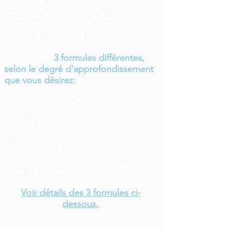
de confiance lorsqu'on sait qui on
est et qu'on ose être pleinement soi.
Et par conséquent un accès au
succès durable que vous méritez !
Je propose
3 formules différentes,
selon le degré d'approfondissement
que vous désirez:
Lecture courte de vos Codes du
Succès.
Lecture complète de vos Codes du
Succès.
Coaching en groupe pour
comprendre, explorer et incarner vos
Codes du Succès.
Voir détails des 3 formules ci-
dessous.