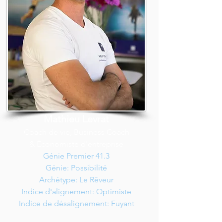
Mathieu Levrat
Coach de vie, Business Coach
& Économiste d'entreprise
Génie Premier 41.3
Génie: Possibilité
Archétype: Le Rêveur
Indice d'alignement: Optimiste
Indice de désalignement: Fuyant