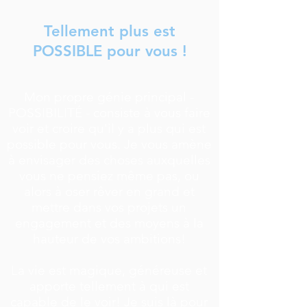
Tellement plus est
POSSIBLE pour vous !
Mon propre génie principal -
POSSIBILITÉ - consiste à vous faire
voir et croire qu'il y a plus qui est
possible pour vous. Je vous amène
à envisager des choses auxquelles
vous ne pensiez même pas, ou
alors à oser rêver en grand et
mettre dans vos projets un
engagement et des moyens à la
hauteur de vos ambitions!
La vie est magique, généreuse et
apporte tellement à qui est
capable de le voir! Je suis là pour