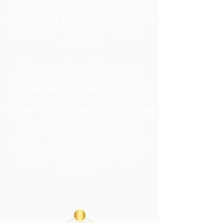
vous aider à penser l'impensable,
envisager ce qui vous fait vraiment
envie, oser ce qui vous fait (un
peu) peur!
Mon approche est beaucoup
basée sur l'expérimentation: la
mienne mais aussi la vôtre, car il y
a dans votre passé des exemples
concrets sur lesquels nous appuyer
pour vous aider à intégrer vos
codes du succès. Il s'agit donc
d'une approche pragmatique et
qui vise à atteindre de vrais
résultats!