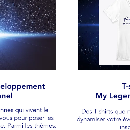
éveloppement
T-
nnel
My Legen
nnes qui vivent le
Des T-shirts que 
ous pour poser les
dynamiser votre évo
ie. Parmi les thèmes:
ins