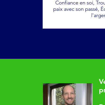
Confiance en soi, Trou
paix avec son passé, Éq
l'arg
V
p