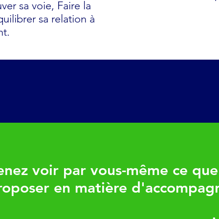
ver sa voie, Faire la
uilibrer sa relation à
ent.
enez voir par vous-même ce que
roposer en matière d'accompag