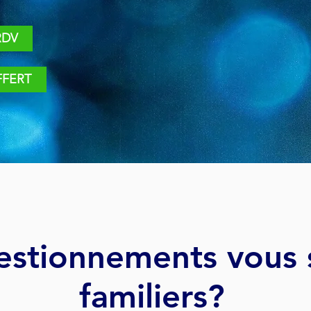
RDV
FFERT
estionnements vous s
familiers?