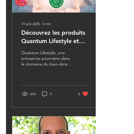
d'affirmation, de confiance
19 juin 2025
∙
5
min
Découvrez les produits
Quantum Lifestyle et
optimisez votre bien-
Quantum Lifestyle, une
être et votre énergie,
entreprise pionnière dans
le domaine du bien-être
afin d'atteindre vos
holistique, propose une
objectifs plus facilement
gamme de produits
innovants qui combinent la
sagesse millénaire de
l'acupression avec les
643
0
2
avancées de la physique
quantique.