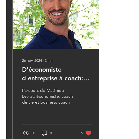
26 nov. 2024
∙
2
min
D'économiste
d'entreprise à coach:
portrait de Matthieu
Parcours de Matthieu
Levrat
Levrat, économiste, coach
de vie et business coach
50
0
5